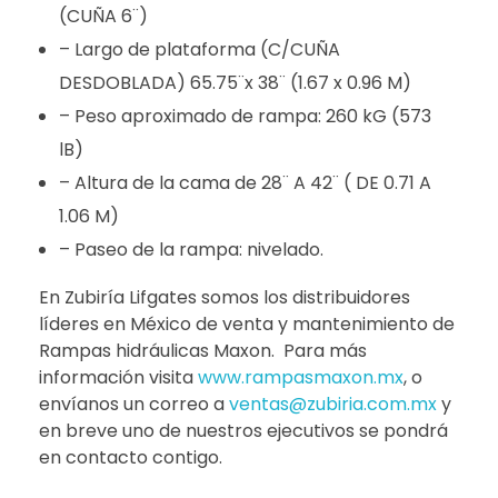
(CUÑA 6¨)
– Largo de plataforma (C/CUÑA
DESDOBLADA) 65.75¨x 38¨ (1.67 x 0.96 M)
– Peso aproximado de rampa: 260 kG (573
lB)
– Altura de la cama de 28¨ A 42¨ ( DE 0.71 A
1.06 M)
– Paseo de la rampa: nivelado.
En Zubiría Lifgates somos los distribuidores
líderes en México de venta y mantenimiento de
Rampas hidráulicas Maxon. Para más
información visita
www.rampasmaxon.mx
, o
envíanos un correo a
ventas@zubiria.com.mx
y
en breve uno de nuestros ejecutivos se pondrá
en contacto contigo.