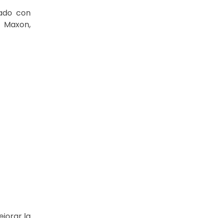
ado con
 Maxon,
jorar la