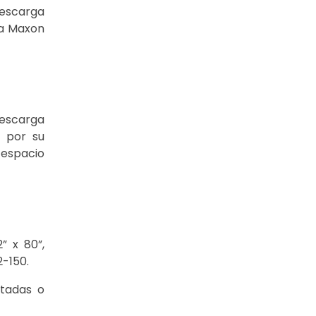
descarga
pa Maxon
descarga
 por su
 espacio
” x 80”,
-150.
ntadas o